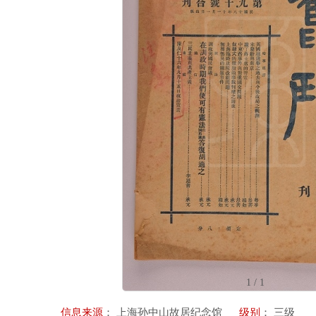
1
/
1
信息来源
：
上海孙中山故居纪念馆
级别
：
三级