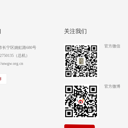
们
关注我们
官方微信
市长宁区姚虹路680号
2750135（总机）
://sswgw.org.cn
官方微博