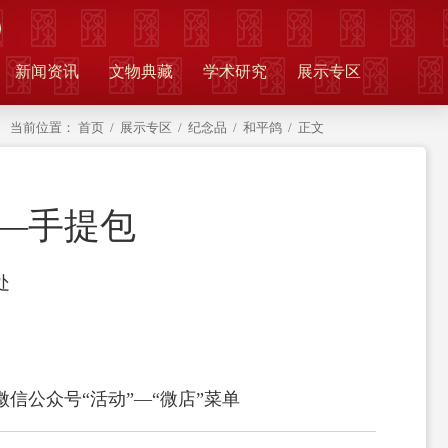
新闻资讯
文物典藏
学术研究
展示专区
当前位置：
首页
/
展示专区
/
纪念品
/
和平鸽
/ 正文
—手提包
处
信公众号“活动”—“微店”菜单