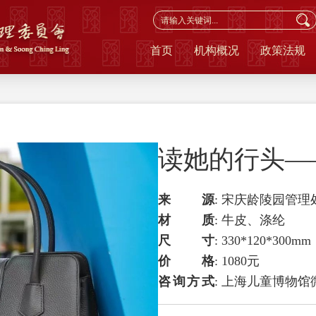
首页
机构概况
政策法规
读她的行头—
来 源
:
宋庆龄陵园管理
材 质
:
牛皮、涤纶
尺 寸
:
330*120*300mm
价 格
:
1080元
咨询方式
:
上海儿童博物馆微